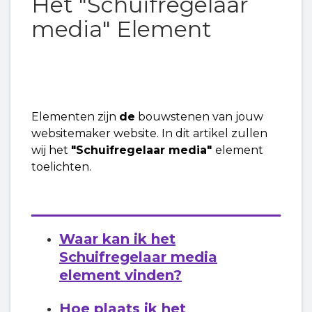
Het "Schuifregelaar
Het "Video" Element
media" Element
Het "Pictogram" Element
Het "Fotogalerij" Element
Het "Schuifregelaar media" Element
Elementen zijn
de
bouwstenen van jouw
websitemaker website. In dit artikel zullen
wij het
"Schuifregelaar media"
element
Het "Afbeelding" Element
toelichten.
Het "Copyright" Element
Het "Bel ons" Element
Waar kan ik het
Schuifregelaar media
Het "Tabs" Element
element vinden?
Het "Inklapbare Inhoud" Element
Hoe plaats ik
het