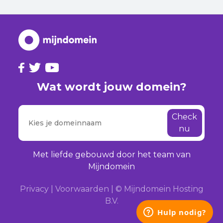
Wat wordt jouw domein?
Check
nu
Met liefde gebouwd door het team van
Mijndomein
Privacy
|
Voorwaarden
|
© Mijndomein Hosting
B.V.