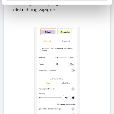
Ook kan je de uitlijning van de tekst én de
tekstrichting wijzigen.