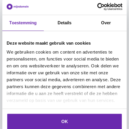
Toestemming
Details
Over
Deze website maakt gebruik van cookies
We gebruiken cookies om content en advertenties te
personaliseren, om functies voor social media te bieden
en om ons websiteverkeer te analyseren. Ook delen we
Bij "Itemstijl" kan je het uiterlijk van zowel de
informatie over uw gebruik van onze site met onze
titel als de beschrijving aanpassen.
partners voor social media, adverteren en analyse. Deze
partners kunnen deze gegevens combineren met andere
Je kan hier het
lettertype
,
lettergrootte
en
informatie die u aan ze heeft verstrekt of die ze hebben
de
kleur
van je teksten wijzigen.
verzameld op basis van uw gebruik van hun services.
De
B,
U
en
I
knopjes stellen je in staat de
tekst
dik
,
onderstreept
óf
schuin
te
drukken.
OK