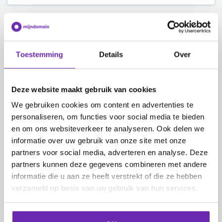
Een domeinnaam koppelen
Toestemming
Details
Over
Je domeinnaam koppelen aan je
Squarespace-website
Deze website maakt gebruik van cookies
Hoe kan ik mijn domeinnaam bij Mijndomein
We gebruiken cookies om content en advertenties te
koppelen aan Shopify?
personaliseren, om functies voor social media te bieden
en om ons websiteverkeer te analyseren. Ook delen we
informatie over uw gebruik van onze site met onze
Je domeinnaam koppelen aan je Wix-
partners voor social media, adverteren en analyse. Deze
website via nameservers
partners kunnen deze gegevens combineren met andere
informatie die u aan ze heeft verstrekt of die ze hebben
Doorverwijzen naar Google Sites website
verzameld op basis van uw gebruik van hun services.
Nameservers aan Microsoft 365 koppelen