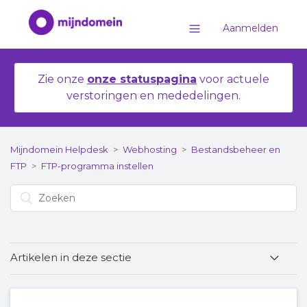
Aanmelden
Zie onze
onze statuspagina
voor actuele
verstoringen en mededelingen.
Mijndomein Helpdesk
Webhosting
Bestandsbeheer en
FTP
FTP-programma instellen
Artikelen in deze sectie
Verbinding maken met de server via het FTP-
programma FileZilla