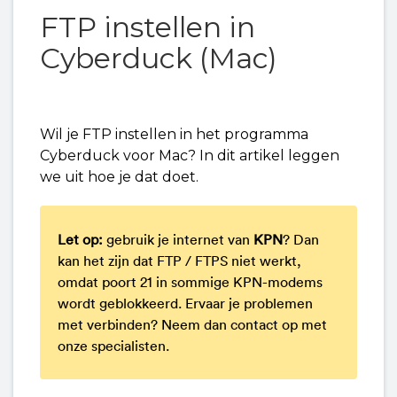
FTP instellen in
FTP instellen in Fetch
Cyberduck (Mac)
FTP instellen in WYSIWYG Web Builder
Wil je FTP instellen in het programma
FTP instellen in Sparkle
Cyberduck voor Mac? In dit artikel leggen
we uit hoe je dat doet.
FTP instellen in Quick 'n Easy Web Builder
(Mac)
Let op:
gebruik je internet van
KPN
? Dan
FTP instellen in Quick 'n Easy Web Builder
kan het zijn dat FTP / FTPS
niet werkt,
(Windows)
omdat poort 21 in sommige KPN-modems
wordt geblokkeerd. Ervaar je problemen
met verbinden? Neem dan contact op met
FTP instellen in RapidWeaver
onze specialisten.
FTP instellen in Cyberduck (Mac)