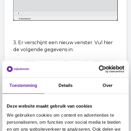
3. Er verschijnt een nieuw venster. Vul hier
de volgende gegevens in:
FTP-protocol:
selecteer hier
FTP-SSL
(Explicit AUTH TLS)
.
Server:
vul hier het IP-adres van het
hostingpakket in. Je vindt dit IP-adres
Toestemming
Details
Over
in Plesk onder het kopje
Verbindingsinformatie
.
Deze website maakt gebruik van cookies
Poort:
vul hier
21
in.
Gebruikersnaam:
vul hier de
We gebruiken cookies om content en advertenties te
gebruikersnaam in van het FTP-
personaliseren, om functies voor social media te bieden
account dat je hebt aangemaakt.
en om ons websiteverkeer te analyseren. Ook delen we