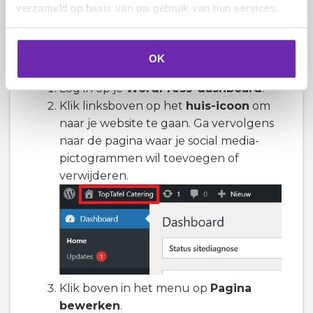
verzameld op basis van uw gebruik van hun services.
Volg deze
14 stappen
om snel en
eenvoudig de social media-pictogrammen
op een specifieke pagina te bewerken:
OK
Log in op je
WordPress-dashboard
.
Klik linksboven op het
huis-icoon
om
naar je website te gaan. Ga vervolgens
naar de pagina waar je social media-
pictogrammen wil toevoegen of
verwijderen.
Klik boven in het menu op
Pagina
bewerken
.