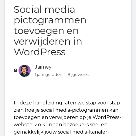
Social media-
Een afbeelding vervangen en bewerken in
pictogrammen
WordPress
toevoegen en
verwijderen in
Een fout herstellen en een eerdere revisie
terugzetten in WordPress
WordPress
Social media-pictogrammen toevoegen en
Jaimey
verwijderen in WordPress
1 jaar geleden
Bijgewerkt
Een logo en favicon (site-icoon) toevoegen in
WordPress
In deze handleiding laten we stap voor stap
zien hoe je social media-pictogrammen kan
Externe plug-ins uploaden en installeren in
toevoegen en verwijderen op je WordPress-
WordPress
website. Zo kunnen bezoekers snel en
gemakkelijk jouw social media-kanalen
Een pagina toevoegen aan het navigatiemenu