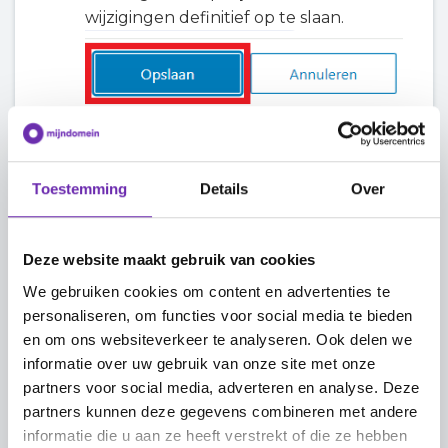
wijzigingen definitief op te slaan.
Bekijk je website en klik op de
pictogrammen om te controleren of de
links correct werken.
Toestemming
Details
Over
Naar het begin
Deze website maakt gebruik van cookies
We gebruiken cookies om content en advertenties te
personaliseren, om functies voor social media te bieden
en om ons websiteverkeer te analyseren. Ook delen we
Stappenplan: social media-
informatie over uw gebruik van onze site met onze
partners voor social media, adverteren en analyse. Deze
pictogrammen op een specifieke
partners kunnen deze gegevens combineren met andere
pagina bewerken
informatie die u aan ze heeft verstrekt of die ze hebben