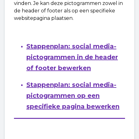
vinden. Je kan deze pictogrammen zowel in
in WordPress (met de Site Assistent)
de header of footer als op een specifieke
websitepagina plaatsen.
Een knop bewerken in WordPress
De stijl van je website aanpassen in WordPress
Stappenplan: social media-
Plug-ins vinden en installeren in WordPress
pictogrammen in de header
of footer bewerken
Zie meer
Stappenplan: social media-
pictogrammen op een
specifieke pagina bewerken