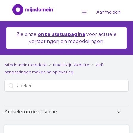
Aanmelden
Zie onze
onze statuspagina
voor actuele
verstoringen en mededelingen.
Mijndomein Helpdesk
Maak Mijn Website
Zelf
aanpassingen maken na oplevering
Artikelen in deze sectie
De Site Assistent en Kennisbank in WordPress
gebruiken