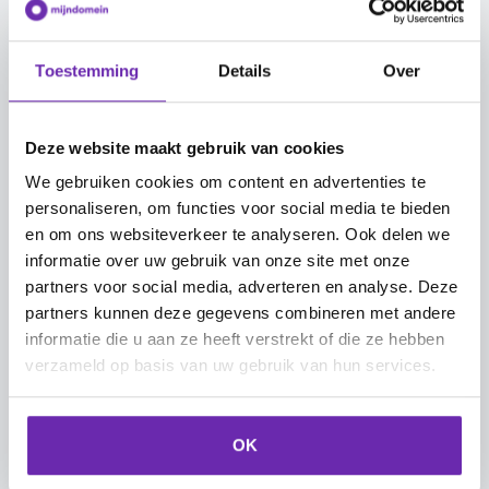
Heb je een domeinnaam gekozen? Volg dan
het stappenplan hieronder om de
domeinnaam snel en gemakkelijk over te
Toestemming
Details
Over
nemen.
Deze website maakt gebruik van cookies
Naar het begin
We gebruiken cookies om content en advertenties te
personaliseren, om functies voor social media te bieden
en om ons websiteverkeer te analyseren. Ook delen we
informatie over uw gebruik van onze site met onze
Stappenplan: een tweedehands
partners voor social media, adverteren en analyse. Deze
domeinnaam overnemen
partners kunnen deze gegevens combineren met andere
informatie die u aan ze heeft verstrekt of die ze hebben
Ga naar
www.mijndomein.nl
.
verzameld op basis van uw gebruik van hun services.
Vul in de
domeinnaamchecker
de
gewenste domeinnaam in.
Als de domeinnaam beschikbaar is op
OK
de tweedehands markt, dan zie je