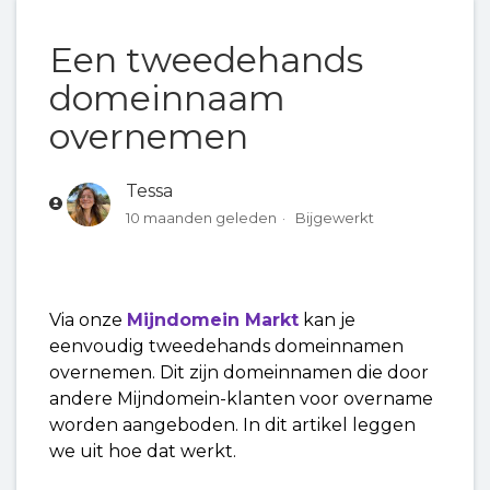
Een tweedehands
Wat is een tweedehands domeinnaam?
domeinnaam
Een tweedehands domeinnaam overnemen
overnemen
Je domeinnaam aanbieden voor overname
Tessa
10 maanden geleden
Bijgewerkt
De aanbieding van je domeinnaam annuleren
Tweedehands domeinnamen: Vraag en
Via onze
Mijndomein Markt
kan je
Antwoord
eenvoudig tweedehands domeinnamen
overnemen. Dit zijn domeinnamen die door
andere Mijndomein-klanten voor overname
worden aangeboden. In dit artikel leggen
we uit hoe dat werkt.