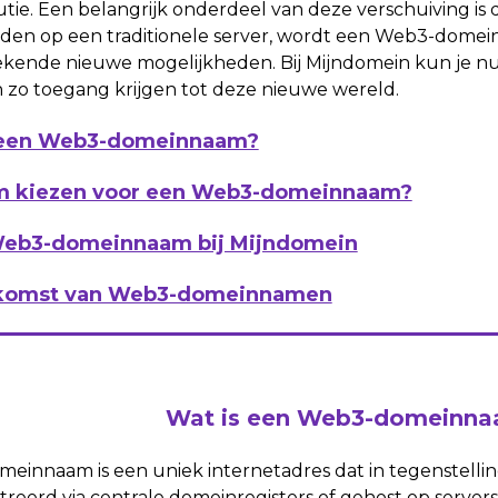
utie. Een belangrijk onderdeel van deze verschuiving i
den op een traditionele server, wordt een Web3-domei
gekende nieuwe mogelijkheden. Bij Mijndomein kun je
n zo toegang krijgen tot deze nieuwe wereld.
 een Web3-domeinnaam?
 kiezen voor een Web3-domeinnaam?
eb3-domeinnaam bij Mijndomein
komst van Web3-domeinnamen
Wat is een Web3-domeinn
innaam is een uniek internetadres dat in tegenstellin
treerd via centrale domeinregisters of gehost op server