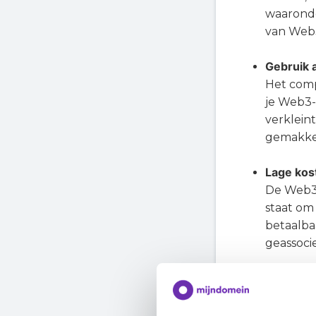
waaronde
van Web
Gebruik 
Het comp
je Web3-
verklein
gemakkel
Lage kos
De Web3-
staat om 
betaalba
geassoci