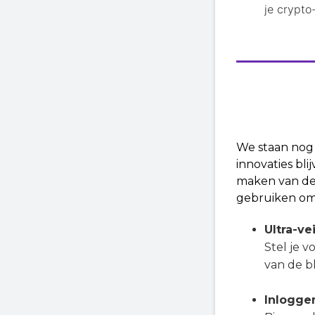
je crypto
We staan nog
innovaties bl
maken van dez
gebruiken om
Ultra-ve
Stel je v
van de b
Inlogge