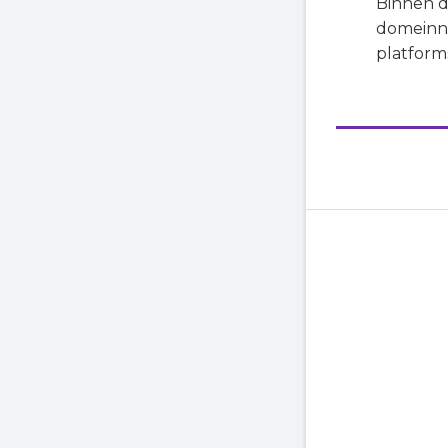
Binnen d
domeinna
platform