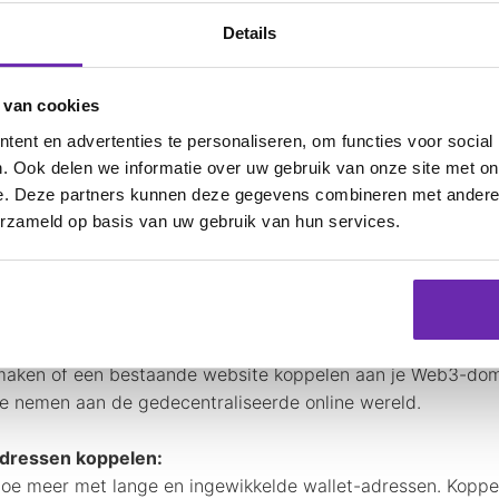
Details
Jouw Web3-domeinnaam bij Mi
ijndomein, als eerste webhosting-provider van Nederl
 van cookies
k nemen op een van de volgende manieren.
ent en advertenties te personaliseren, om functies voor social
. Ook delen we informatie over uw gebruik van onze site met on
agina opzetten:
e. Deze partners kunnen deze gegevens combineren met andere i
domein kun je met je Web3-domeinnaam je eigen profielp
erzameld op basis van uw gebruik van hun services.
 Op deze pagina kun je meer over jezelf vertellen en lin
 delen.
b3 website bouwen:
n eigen website opzetten binnen de Web3-omgeving? Bij M
aken of een bestaande website koppelen aan je Web3-dome
e nemen aan de gedecentraliseerde online wereld.
dressen koppelen:
oe meer met lange en ingewikkelde wallet-adressen. Kopp