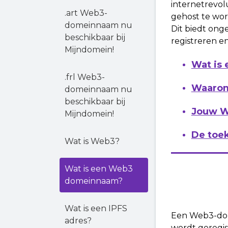
internetrevol
.art Web3-
gehost te wor
domeinnaam nu
Dit biedt on
beschikbaar bij
registreren e
Mijndomein!
Wat is
.frl Web3-
Waarom
domeinnaam nu
beschikbaar bij
Jouw W
Mijndomein!
De toe
Wat is Web3?
Wat is een Web3
domeinnaam?
Wat is een IPFS
Een Web3-dome
adres?
wordt geregis