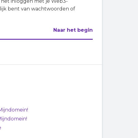
l het inloggen met je Web3-
lijk bent van wachtwoorden of
Naar het begin
Mijndomein!
Mijndomein!
e