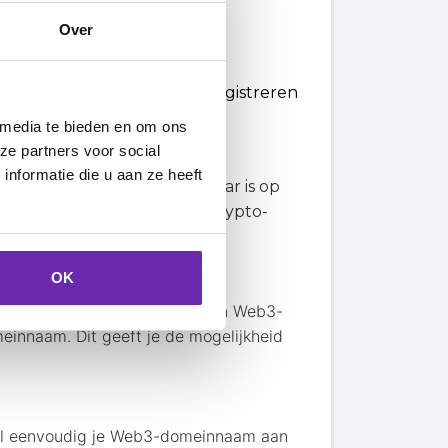
Over
jndomein
and, een Web3-domeinnaam registreren
 media te bieden en om ons
ze partners voor social
nformatie die u aan ze heeft
agina maken, die beschikbaar is op
ks naar je social media of crypto-
OK
ijndomein kun je eenvoudig een Web3-
innaam. Dit geeft je de mogelijkheid
el eenvoudig je Web3-domeinnaam aan