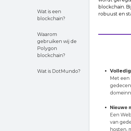
blockchain. B
Wat is een
robuust en st
blockchain?
Waarom
gebruiken wij de
Polygon
blockchain?
Volledi
Wat is DotMundo?
Met een 
gedecentr
domeinna
Nieuwe 
Een Web
van gede
hosten, 