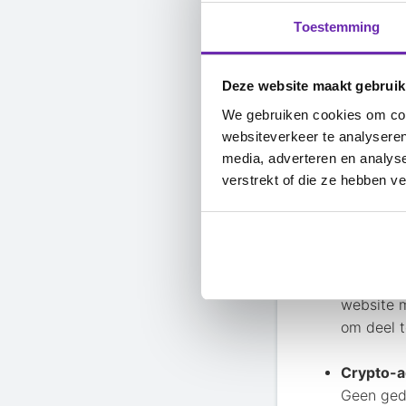
Toestemming
Je kunt bij M
Deze website maakt gebruik
en in gebrui
We gebruiken cookies om cont
websiteverkeer te analyseren
Profielp
media, adverteren en analys
Bij Mijn
verstrekt of die ze hebben v
het Web3.
adressen
Eigen We
Wil je ee
website m
om deel t
Crypto-a
Geen ged