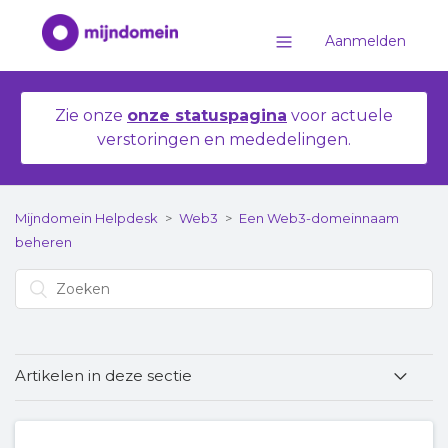
Aanmelden
Zie onze
onze statuspagina
voor actuele
verstoringen en mededelingen.
Mijndomein Helpdesk
Web3
Een Web3-domeinnaam
beheren
Artikelen in deze sectie
Je Web3-domeinnaam koppelen aan je
cryptowallet van MetaMask