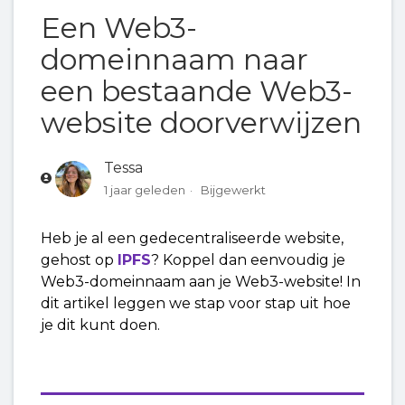
Een Web3-
Een Web3-domeinnaam beheren
domeinnaam naar
een bestaande Web3-
Een profielpagina op je Web3-domeinnaam
website doorverwijzen
publiceren
Een Web3-domeinnaam koppelen aan een
Tessa
crypto-wallet
1 jaar geleden
Bijgewerkt
Een Web3-domeinnaam naar een bestaande
Heb je al een gedecentraliseerde website,
Web3-website doorverwijzen
gehost op
IPFS
? Koppel dan eenvoudig je
Web3-domeinnaam aan je Web3-website! In
dit artikel leggen we stap voor stap uit hoe
Een website op je Web3-domeinnaam
je dit kunt doen.
publiceren