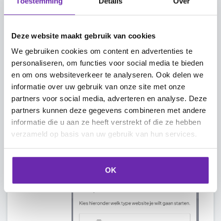
Toestemming
Details
Over
aangeboden door onze partner
Dotmundo
. Je kunt nu je
Web3-website starten door op
Deze website maakt gebruik van cookies
je domeinnaam te klikken en te
We gebruiken cookies om content en advertenties te
kiezen voor
Start website
.
personaliseren, om functies voor social media te bieden
en om ons websiteverkeer te analyseren. Ook delen we
informatie over uw gebruik van onze site met onze
partners voor social media, adverteren en analyse. Deze
partners kunnen deze gegevens combineren met andere
informatie die u aan ze heeft verstrekt of die ze hebben
verzameld op basis van uw gebruik van hun services.
Vervolgens krijg je drie opties te
zien. Kies hier voor de optie
Bestaande website linken
en
OK
klik op
Volgende
.