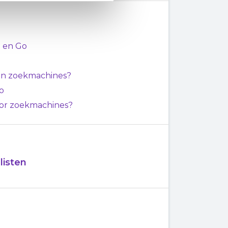
 en Go
n in zoekmachines?
o
oor zoekmachines?
listen