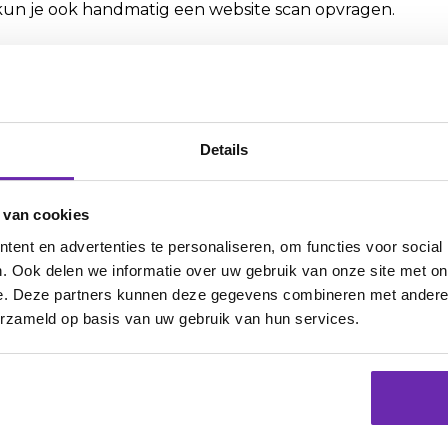
kun je ook handmatig een website scan opvragen.
Details
O Start verbeterpunten verwerkt, maar n
is geen overzicht van de verbeteringen die je doet naar
 van cookies
t gaat erom hoe jouw website het doet in de markt. Niet 
ent en advertenties te personaliseren, om functies voor social
je een eigen blog start of als je een gevestigde bedrijfswe
. Ook delen we informatie over uw gebruik van onze site met on
je achterhoofd wat voor soort website je hebt en werk 
e. Deze partners kunnen deze gegevens combineren met andere i
erzameld op basis van uw gebruik van hun services.