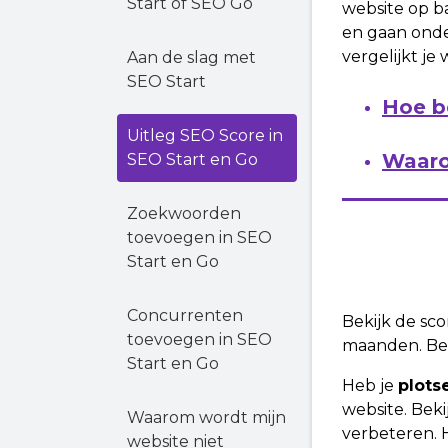
Start of SEO Go
website op ba
en gaan onder
vergelijkt j
Aan de slag met
SEO Start
Hoe b
Uitleg SEO Score in
Waaro
SEO Start en Go
Zoekwoorden
toevoegen in SEO
Start en Go
Concurrenten
Bekijk de sc
toevoegen in SEO
maanden. Ben
Start en Go
Heb je
plots
website. Beki
Waarom wordt mijn
verbeteren. H
website niet