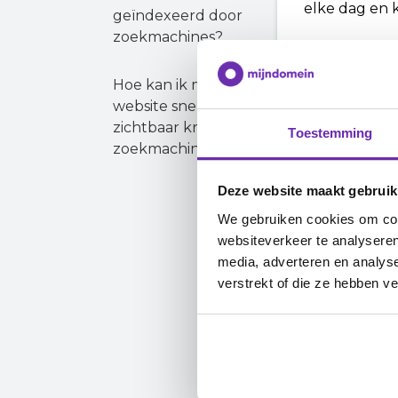
elke dag en 
geïndexeerd door
zoekmachines?
Hoe kan ik mijn
website sneller
zichtbaar krijgen in
Toestemming
Alle SE
zoekmachines?
De SEO Score 
Deze website maakt gebruik
SEO Start. He
We gebruiken cookies om cont
verschilt als 
websiteverkeer te analyseren
dus houd in 
media, adverteren en analys
website.
verstrekt of die ze hebben v