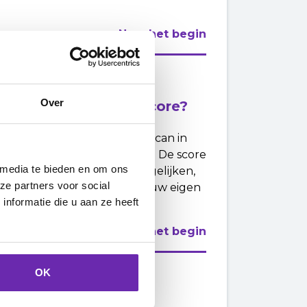
Naar het begin
Over
og geen hogere SEO Score?
 aanleiding van de website scan in
alle websites zijn hetzelfde. De score
 media te bieden en om ons
bsite hebt. Dat is niet te vergelijken,
ze partners voor social
aan de verbeteringen voor jouw eigen
nformatie die u aan ze heeft
Naar het begin
OK