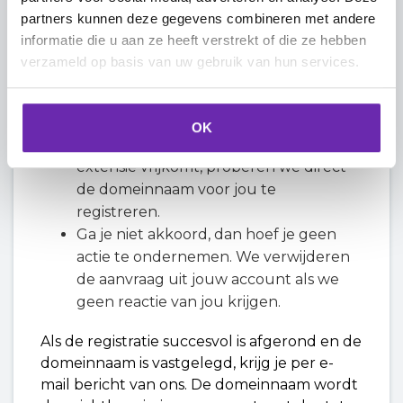
vrijkomt, krijgen we te horen wanneer
partners kunnen deze gegevens combineren met andere
dit gepland is.
informatie die u aan ze heeft verstrekt of die ze hebben
We sturen je dan een e-mail met de
verzameld op basis van uw gebruik van hun services.
datum en de jaarlijkse kosten.
Ga je akkoord, dan geef je ons een
machtiging voor het afschrijven van de
OK
jaarlijkse kosten. Op de datum dat de
extensie vrijkomt, proberen we direct
de domeinnaam voor jou te
registreren.
Ga je niet akkoord, dan hoef je geen
actie te ondernemen. We verwijderen
de aanvraag uit jouw account als we
geen reactie van jou krijgen.
Als de registratie succesvol is afgerond en de
domeinnaam is vastgelegd, krijg je per e-
mail bericht van ons. De domeinnaam wordt