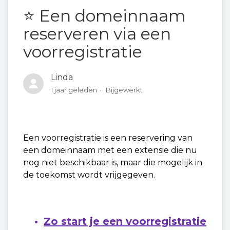
⭐ Een domeinnaam
💰 Wat kost een voorregistratie?
reserveren via een
voorregistratie
⭐ Een domeinnaam reserveren via een
voorregistratie
Linda
1 jaar geleden
Bijgewerkt
❓ Vraag en Antwoord over de domeinnaam
voorregistratie
Een voorregistratie is een reservering van
een domeinnaam met een extensie die nu
nog niet beschikbaar is, maar die mogelijk in
de toekomst wordt vrijgegeven.
Zo start je een voorregistratie