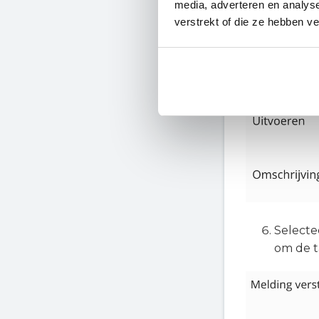
media, adverteren en analys
verstrekt of die ze hebben v
Stel de 
Selecte
om de ta