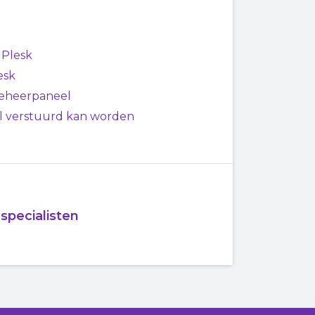
 Plesk
esk
beheerpaneel
al verstuurd kan worden
pecialisten