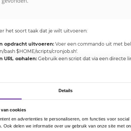
r het soort taak dat je wilt uitvoeren:
n opdracht uitvoeren:
Voer een commando uit met behu
bin/bash $HOME/scripts/cronjob.sh'.
n URL ophalen:
Gebruik een script dat via een directe li
 in bij 'Opdracht'.
n PHP-script uitvoeren:
Klik op het map-icoon en sele
voorbeeld 'scripts/cronjob.php'.
Details
 van cookies
ent en advertenties te personaliseren, om functies voor social
. Ook delen we informatie over uw gebruik van onze site met on