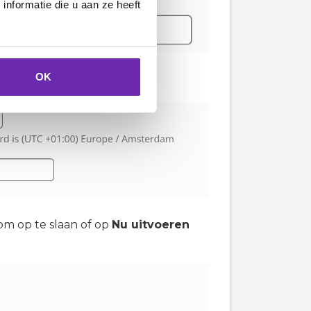
nformatie die u aan ze heeft
OK
k een omschrijving.
m op te slaan of op
Nu uitvoeren