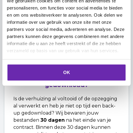
We gebruiken cookies om content en advertenties te
dan niet om ook een back-up van je e-mail
personaliseren, om functies voor social media te bieden
te maken:
en om ons websiteverkeer te analyseren. Ook delen we
informatie over uw gebruik van onze site met onze
Hoe maak ik een back-up van mijn
partners voor social media, adverteren en analyse. Deze
e-mail?
partners kunnen deze gegevens combineren met andere
informatie die u aan ze heeft verstrekt of die ze hebben
Naar het begin
verzameld op basis van uw gebruik van hun services.
OK
Heb je niet op tijd een back-up
gedownload?
Is de verhuizing al voltooid of de opzegging
al verwerkt en heb je niet op tijd een back-
up gedownload? Wij bewaren jouw
bestanden
30 dagen
na het einde van je
contract. Binnen deze 30 dagen kunnen