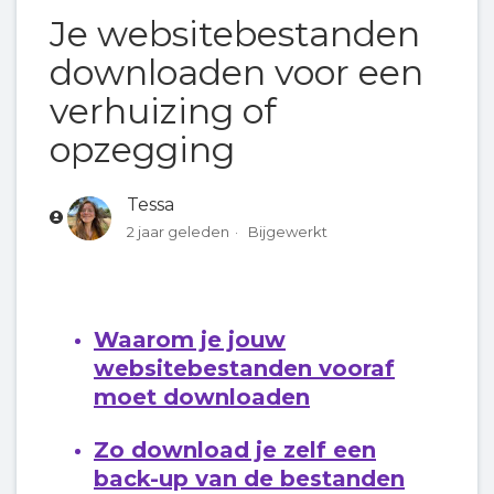
Je websitebestanden
Een back-up van je website downloaden
downloaden voor een
verhuizing of
opzegging
Tessa
2 jaar geleden
Bijgewerkt
Waarom je jouw
websitebestanden vooraf
moet downloaden
Zo download je zelf een
back-up van de bestanden