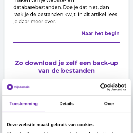
maken van je website- en
databasebestanden. Doe je dat niet, dan
raak je de bestanden kwijt. In dit artikel lees
je daar meer over.
Naar het begin
Zo download je zelf een back-up
van de bestanden
Hoe je een back-up maakt van je
websitebestanden, lees je in de volgende
handleiding:
Toestemming
Details
Over
Een back-up van je website
downloaden via Plesk
Deze website maakt gebruik van cookies
Heb je een e-mailpakket bij ons? Vergeet