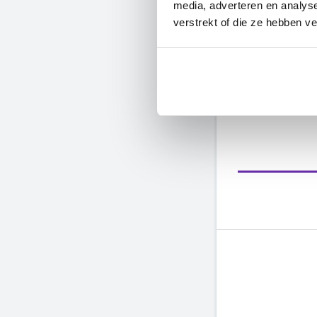
6. Actieplan
media, adverteren en analys
verstrekt of die ze hebben v
Werk met gede
en je doelen t
Deze krachtig
trekken en je 