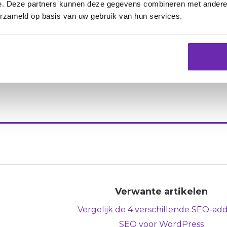
nen en takenlijsten
e. Deze partners kunnen deze gegevens combineren met andere i
erzameld op basis van uw gebruik van hun services.
tailleerde actieplannen en takenlijsten om een geavan
e bereiken.
e SEO-tools helpen je om de vindbaarheid van je websit
concurrentie voor te blijven.
Verwante artikelen
Vergelijk de 4 verschillende SEO-ad
SEO voor WordPress