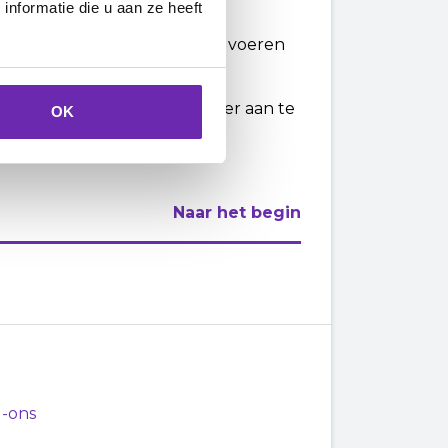
nformatie die u aan ze heeft
ceerde SEO-strategie uit te voeren
e te verbeteren, meer verkeer aan te
OK
Naar het begin
d-ons