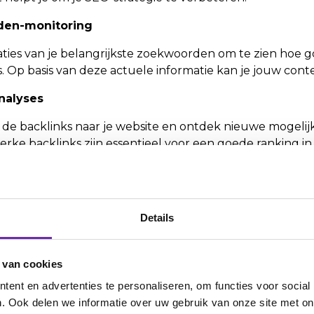
den-monitoring
aties van je belangrijkste zoekwoorden om te zien hoe go
 Op basis van deze actuele informatie kan je jouw conte
analyses
in de backlinks naar je website en ontdek nieuwe mogelij
terke backlinks zijn essentieel voor een goede ranking i
ntenanalyses
website met die van je concurrenten om kansen te ontde
iden. Zo kan je jouw SEO-aanpak verder verfijnen.
Details
 van cookies
nceerde AI-tools om je SEO-taken te automatiseren en o
ent en advertenties te personaliseren, om functies voor social
r te werken en betere resultaten te behalen.
. Ook delen we informatie over uw gebruik van onze site met on