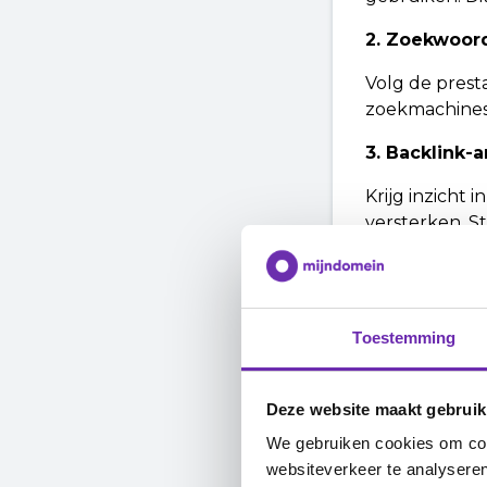
2. Zoekwoor
Volg de prest
zoekmachines.
3. Backlink-
Krijg inzicht 
versterken. S
4. Concurre
Vergelijk je 
kan ondersche
Toestemming
5. AI-tools
Deze website maakt gebruik
Gebruik geava
We gebruiken cookies om cont
om efficiënte
websiteverkeer te analyseren