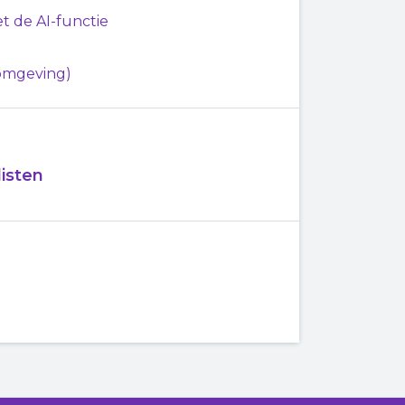
 de AI-functie
-omgeving)
isten