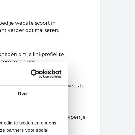
ed je website scoort in
nt verder optimaliseren.
kheden om je linkprofiel te
n zoekmachines.
kken en te zien hoe je jouw website
Over
ptimaliseren. Deze tools helpen je
 media te bieden en om ons
ze partners voor social