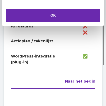
monitoring
Backlink-analyse
OK
Concurrentieanalyse
AI features
Actieplan / takenlijst
WordPress-integratie
(plug-in)
Naar het begin