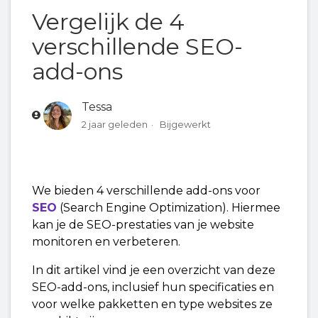
Vergelijk de 4
SEO Go
verschillende SEO-
SEO voor WordPress
add-ons
SEO voor WordPress Premium
Tessa
2 jaar geleden
Bijgewerkt
Vergelijk de 4 verschillende SEO-add-ons
We bieden 4 verschillende add-ons voor
SEO
(Search Engine Optimization). Hiermee
kan je de SEO-prestaties van je website
monitoren en verbeteren.
In dit artikel vind je een overzicht van deze
SEO-add-ons, inclusief hun specificaties en
voor welke pakketten en type websites ze