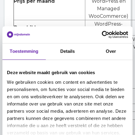
Prijs per maand
WordPress en
Managed
WooCommerce)
WordPress-
Beschikbaar voor
websites
Webhosting Start,
W
Webhosting Plus,
Toestemming
Details
Over
Managed
Op pakket
WordPress,
Managed
Deze website maakt gebruik van cookies
WooCommerce
We gebruiken cookies om content en advertenties te
personaliseren, om functies voor social media te bieden
Maandelijks
SEO-score
en om ons websiteverkeer te analyseren. Ook delen we
informatie over uw gebruik van onze site met onze
Max aantal pagina's
50
partners voor social media, adverteren en analyse. Deze
SEO-verkeersanalyse
partners kunnen deze gegevens combineren met andere
informatie die u aan ze heeft verstrekt of die ze hebben
Zoekwoorden-
verzameld op basis van uw gebruik van hun services.