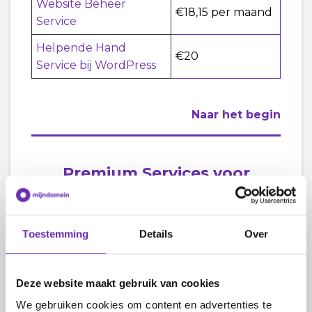
Website Beheer
€18,15 per maand
Service
Helpende Hand
€20
Service bij WordPress
Naar het begin
Premium Services voor
Websitemaker
Toestemming
Details
Over
Websitemaker
€35
Verplaats Service
Helpende Hand
Deze website maakt gebruik van cookies
Service bij
€20 per kwartier
We gebruiken cookies om content en advertenties te