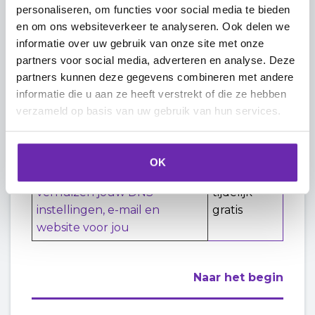
Websitemaker
personaliseren, om functies voor social media te bieden
en om ons websiteverkeer te analyseren. Ook delen we
informatie over uw gebruik van onze site met onze
Naar het begin
partners voor social media, adverteren en analyse. Deze
partners kunnen deze gegevens combineren met andere
informatie die u aan ze heeft verstrekt of die ze hebben
Premium Services bij
verzameld op basis van uw gebruik van hun services.
verhuizen
OK
Overstapservice - wij
verhuizen jouw DNS-
tijdelijk
instellingen, e-mail en
gratis
website voor jou
Naar het begin