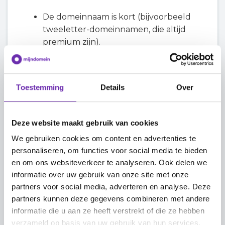
De domeinnaam is kort (bijvoorbeeld
tweeletter-domeinnamen, die altijd
premium zijn).
De domeinnaam is makkelijk te
onthouden.
De domeinnaam is makkelijk te spellen.
Toestemming
Details
Over
De domeinnaam is generiek.
De domeinnaam heeft een hoge
commerciële waarde, vaak gerelateerd
Deze website maakt gebruik van cookies
aan een product.
We gebruiken cookies om content en advertenties te
De domeinnaam is in de taal van de
personaliseren, om functies voor social media te bieden
bijbehorende extensie (TLD).
en om ons websiteverkeer te analyseren. Ook delen we
De domeinnaam komt overeen met
informatie over uw gebruik van onze site met onze
een plaatsnaam.
partners voor social media, adverteren en analyse. Deze
partners kunnen deze gegevens combineren met andere
Helaas zijn premium domeinnamen niet
informatie die u aan ze heeft verstrekt of die ze hebben
vooraf bij ons bekend. Ze worden in onze
verzameld op basis van uw gebruik van hun services.