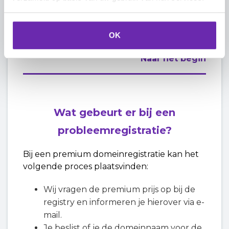
domeinchecker eerst als beschikbaar
weergegeven tegen het reguliere tarief. Pas
na betaling kan blijken dat de domeinnaam
OK
een premiumstatus heeft.
Naar het begin
Wat gebeurt er bij een
probleemregistratie?
Bij een premium domeinregistratie kan het
volgende proces plaatsvinden:
Wij vragen de premium prijs op bij de
registry en informeren je hierover via e-
mail.
Je beslist of je de domeinnaam voor de