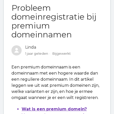
Probleem
Melding: 'Verdacht op fraude'
domeinregistratie bij
premium
Melding: 'Fout bij aanmaken directory
domeinnamen
structuur'
Probleem domeinregistratie bij premium
Linda
domeinnamen
1 jaar geleden
Bijgewerkt
Domeinstatus "Provisioning Pending"
Een premium domeinnaam is een
domeinnaam met een hogere waarde dan
een reguliere domeinnaam. In dit artikel
leggen we uit wat premium domeinen zijn,
welke varianten er zijn, en hoe je ermee
omgaat wanneer je er een wilt registreren.
Wat is een premium domein?