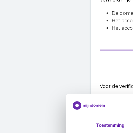
De dome
Het acco
Het acc
Voor de verif
Particul
Een rijb
Zakelijk
de bestu
Toestemming
niet gea