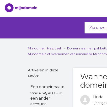
Zie onze
Mijndomein Helpdesk
Domeinnaam en pakket
Mijndomein of overnemen van iemand bij Mijndom
Artikelen in deze
Wannee
sectie
domei
Een domeinnaam
overdragen naar
Linda
een ander
1 jaar ge
account