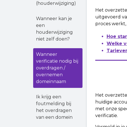
(houderwijziging)
Het overzette
uitgevoerd va
Wanneer kan je
proces werkt, 
een
houderwijziging
Hoe star
niet zelf doen?
Welke ve
Tarieve
Wanneer
verificatie nodig bij
overdragen /
overnemen
domeinnaam
Het overzett
Ik krijg een
huidige accou
foutmelding bij
met onze spec
het overdragen
verificatie.
van een domein
Vermeld in je