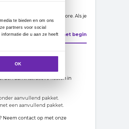
 de officiële app van de
ay Store of Windows Phone Store. Als je
 media te bieden en om ons
ze partners voor social
nformatie die u aan ze heeft
Naar het begin
rdracht
OK
den administratieve kosten in
onder aanvullend pakket.
met een aanvullend pakket.
t? Neem contact op met onze