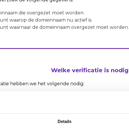
innaam die overgezet moet worden.
unt waarop de domeinnaam nu actief is.
ount waarnaar de domeinnaam overgezet moet worden.
Welke verificatie is nodi
icatie hebben we het volgende nodig:
ier account:
Een kleurenkopie van een paspoort of identi
ewijs wordt niet geaccepteerd.
 account:
Een kleurenkopie van een paspoort of identite
urder zoals vermeld in het KvK-register, én het KvK-num
Details
ccepteerd.