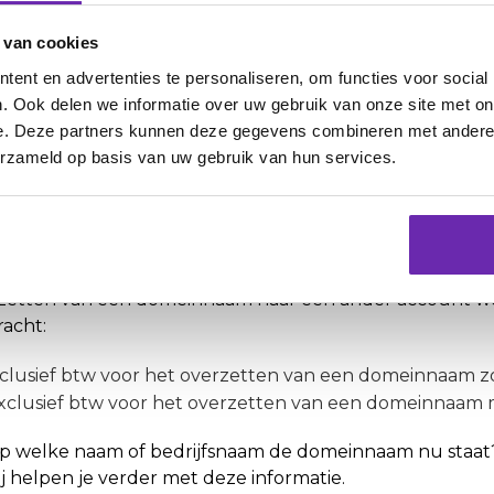
 alleen duidelijke kleurenkopieën. Gebruik bij voorkeur
 van cookies
,
KopieID
, die beschikbaar is in de App Store, Google Pl
ent en advertenties te personaliseren, om functies voor social
maken, volg dan de officiële richtlijnen.
. Ook delen we informatie over uw gebruik van onze site met on
e. Deze partners kunnen deze gegevens combineren met andere i
erzameld op basis van uw gebruik van hun services.
Tarieven voor domeinnaamove
zetten van een domeinnaam naar een ander account wor
acht:
clusief btw voor het overzetten van een domeinnaam z
xclusief btw voor het overzetten van een domeinnaam 
 op welke naam of bedrijfsnaam de domeinnaam nu staa
Zij helpen je verder met deze informatie.