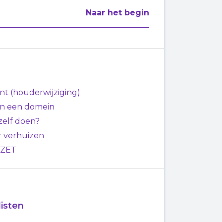
Naar het begin
t (houderwijziging)
van een domein
zelf doen?
 verhuizen
EZET
isten