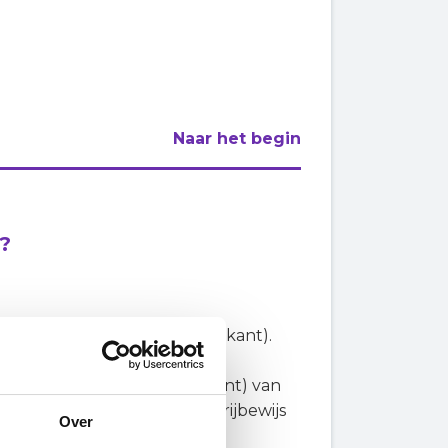
Naar het begin
g?
teitsbewijs (voor- en achterkant).
itsbewijs (voor- en achterkant) van
mer. Ook hierbij wordt een rijbewijs
Over