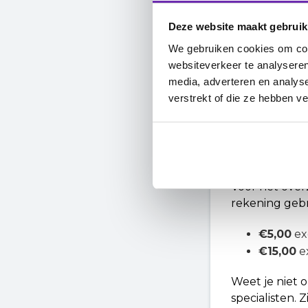
We accepteren
Deze website maakt gebruik
Rijksoverheid
We gebruiken cookies om cont
een scan wilt 
websiteverkeer te analyseren
media, adverteren en analys
verstrekt of die ze hebben v
Voor het over
rekening gebr
€5,00
ex
€15,00
e
Weet je niet
specialisten. 