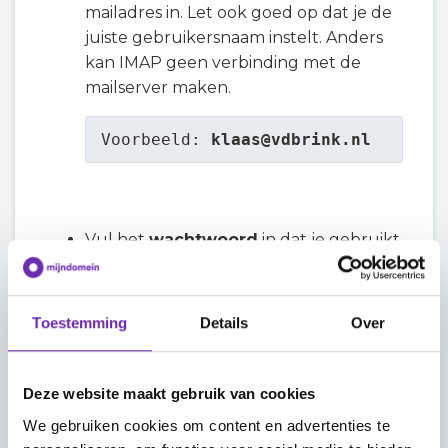
mailadres in. Let ook goed op dat je de
juiste gebruikersnaam instelt. Anders
kan IMAP geen verbinding met de
mailserver maken.
Voorbeeld: 
klaas@vdbrink.nl
Vul het
wachtwoord
in dat je gebruikt
voor dit e-mailadres. Dit is het
wachtwoord dat je hebt ingesteld bij
het aanmaken van het e-mailadres.
Toestemming
Details
Over
Weet je dat wachtwoord niet meer?
Dan kan je het
opnieuw instellen
.
Deze website maakt gebruik van cookies
We gebruiken cookies om content en advertenties te