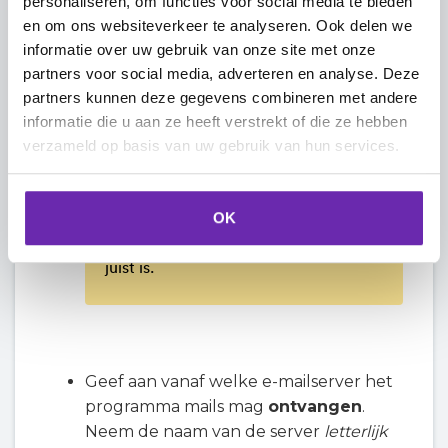
personaliseren, om functies voor social media te bieden
Let op:
de tekst die je in het
en om ons websiteverkeer te analyseren. Ook delen we
wachtwoordveld intikt, is niet
informatie over uw gebruik van onze site met onze
zichtbaar. Daardoor kan je gemakkelijk
partners voor social media, adverteren en analyse. Deze
typefouten maken zonder dat je het
partners kunnen deze gegevens combineren met andere
doorhebt. Controleer daarom goed of
informatie die u aan ze heeft verstrekt of die ze hebben
je het juiste wachtwoord hebt
verzameld op basis van uw gebruik van hun services.
ingevuld. Je kan dit dubbelchecken
door in te loggen op de
webmail
met
hetzelfde e-mailadres en wachtwoord.
OK
Zo weet je zeker dat het wachtwoord
juist is.
Geef aan vanaf welke e-mailserver het
programma mails mag
ontvangen
.
Neem de naam van de server
letterlijk