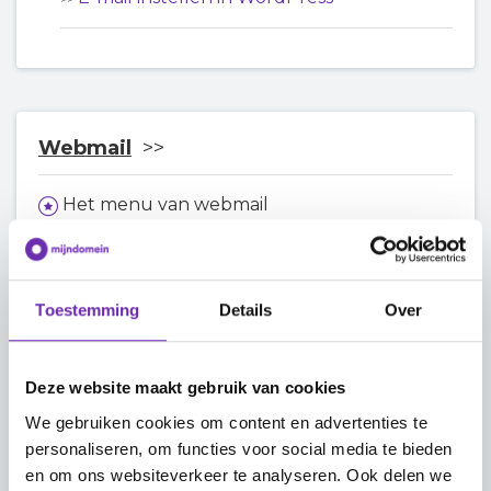
Webmail
Het menu van webmail
Een nieuw bericht maken in webmail
Toestemming
Details
Over
Inloggen op de webmail
Webmail-agenda koppelen met Google
Deze website maakt gebruik van cookies
Agenda op Android (via DAVx5)
We gebruiken cookies om content en advertenties te
personaliseren, om functies voor social media te bieden
E-mails vanuit een externe mailbox importeren
en om ons websiteverkeer te analyseren. Ook delen we