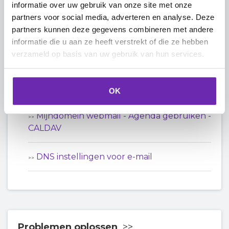
naar de webmail
informatie over uw gebruik van onze site met onze
partners voor social media, adverteren en analyse. Deze
partners kunnen deze gegevens combineren met andere
E-mailfilters instellen in de webmail
informatie die u aan ze heeft verstrekt of die ze hebben
verzameld op basis van uw gebruik van hun services.
Bekijk alle 7 artikelen
Mijndomein webmail - E-mail functies
OK
Mijndomein webmail - Agenda gebruiken -
CALDAV
DNS instellingen voor e-mail
Problemen oplossen