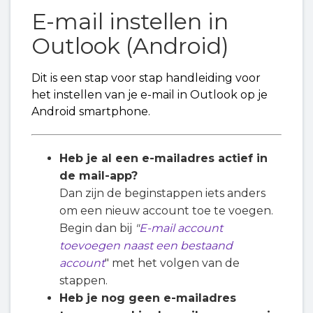
E-mail instellen in
E-mail instellen in Outlook (Android)
Outlook (Android)
E-mail instellen in Gmail (Android)
Dit is een stap voor stap handleiding voor
het instellen van je e-mail in Outlook op je
Android smartphone.
Heb je al een e-mailadres actief in
de mail-app?
Dan zijn de beginstappen iets anders
om een nieuw account toe te voegen.
Begin dan bij
"
E-mail account
toevoegen naast een bestaand
account
" met het volgen van de
stappen.
Heb je nog geen e-mailadres