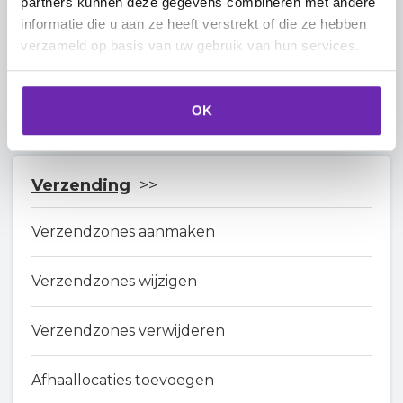
partners kunnen deze gegevens combineren met andere
informatie die u aan ze heeft verstrekt of die ze hebben
PayPal
verzameld op basis van uw gebruik van hun services.
Stripe
OK
Verzending
Verzendzones aanmaken
Verzendzones wijzigen
Verzendzones verwijderen
Afhaallocaties toevoegen