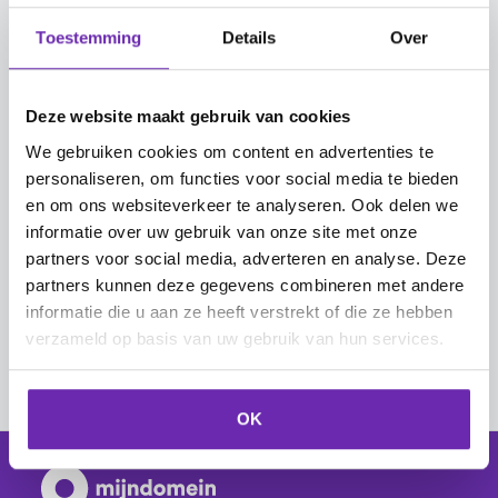
E-mails verplaatsen van je mailbox naar een
Toestemming
Details
Over
lokale map in Outlook (Windows)
E-mails verplaatsen van je mailbox naar een
Deze website maakt gebruik van cookies
lokale map in Outlook (Mac)
We gebruiken cookies om content en advertenties te
personaliseren, om functies voor social media te bieden
E-mails verplaatsen van je mailbox naar een
en om ons websiteverkeer te analyseren. Ook delen we
lokale map in Apple Mail
informatie over uw gebruik van onze site met onze
partners voor social media, adverteren en analyse. Deze
E-mails verplaatsen van je mailbox naar een
partners kunnen deze gegevens combineren met andere
lokale map in Thunderbird
informatie die u aan ze heeft verstrekt of die ze hebben
verzameld op basis van uw gebruik van hun services.
OK