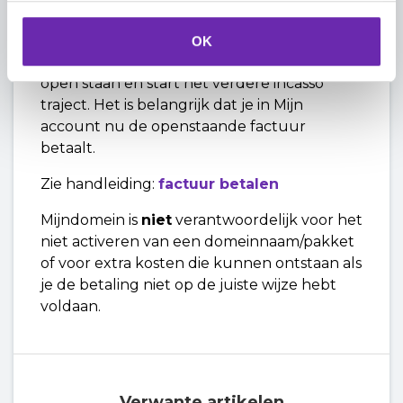
dan kunnen zij dit niet verwerken. Het
bedrag storten zij terug op jouw rekening.
OK
Hierdoor blijft de betaling bij Mijndomein
open staan en start het verdere incasso
traject. Het is belangrijk dat je in Mijn
account nu de openstaande factuur
betaalt.
Zie handleiding:
factuur betalen
Mijndomein is
niet
verantwoordelijk voor het
niet activeren van een domeinnaam/pakket
of voor extra kosten die kunnen ontstaan als
je de betaling niet op de juiste wijze hebt
voldaan.
Verwante artikelen