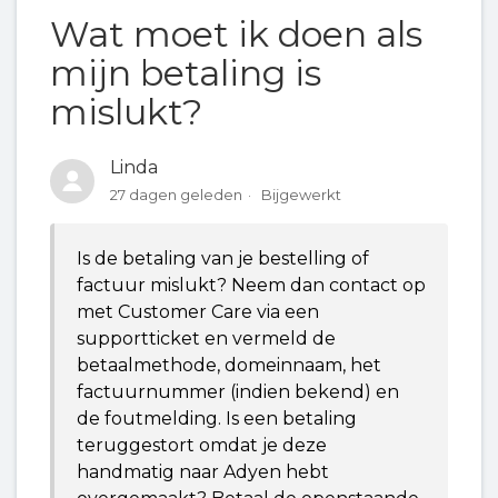
Wat moet ik doen als
Waarom krijg ik een betalingsherinnering
terwijl ik al heb betaald?
mijn betaling is
mislukt?
Hoe betaal ik een factuur van Mijndomein?
Linda
Hoe betaal ik een factuur na een
27 dagen geleden
Bijgewerkt
betalingsherinnering?
Is de betaling van je bestelling of
Waarom wordt mijn factuur van het verkeerde
factuur mislukt? Neem dan contact op
rekeningnummer afgeschreven?
met Customer Care via een
supportticket en vermeld de
Hoe betaal ik een factuur als Mijndomein geen
betaalmethode, domeinnaam, het
rekeningnummer heeft?
factuurnummer (indien bekend) en
de foutmelding. Is een betaling
Wat moet ik doen als mijn betaling is mislukt?
teruggestort omdat je deze
handmatig naar Adyen hebt