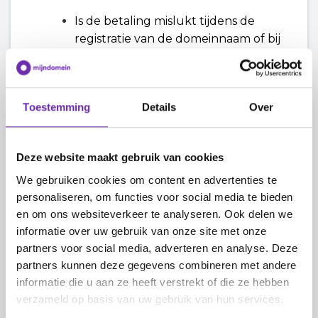
Is de betaling mislukt tijdens de
registratie van de domeinnaam of bij
het betalen van een factuur?
Welke betaalmethode heb je
gekozen?
Toestemming
Details
Over
Om welke domeinnaam gaat het?
Het factuurnummer, als deze al
bekend is bij jou.
Deze website maakt gebruik van cookies
De foutmelding als je deze te zien
krijgt.
We gebruiken cookies om content en advertenties te
personaliseren, om functies voor social media te bieden
en om ons websiteverkeer te analyseren. Ook delen we
De betaling van mijn factuur
informatie over uw gebruik van onze site met onze
partners voor social media, adverteren en analyse. Deze
is terug gestort op mijn
partners kunnen deze gegevens combineren met andere
rekening
informatie die u aan ze heeft verstrekt of die ze hebben
verzameld op basis van uw gebruik van hun services.
Maak je zelf een betaling aan Adyen over