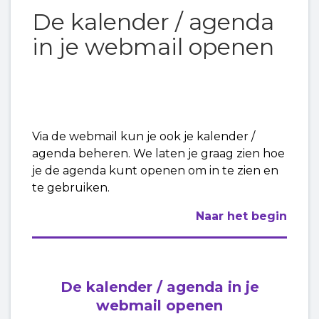
De kalender / agenda
Agenda (CalDAV) toevoegen in Thunderbird
(Windows)
in je webmail openen
Agenda van de webmail instellen in macOS (via
CalDAV)
Agenda/Contactpersonen synchroniseren met
Via de webmail kun je ook je kalender /
Outlook voor Windows
agenda beheren. We laten je graag zien hoe
je de agenda kunt openen om in te zien en
Agenda van de webmail instellen op iPhone of
te gebruiken.
iPad (via CalDAV)
Naar het begin
Agenda delen in de webmail
De kalender / agenda in je
webmail openen