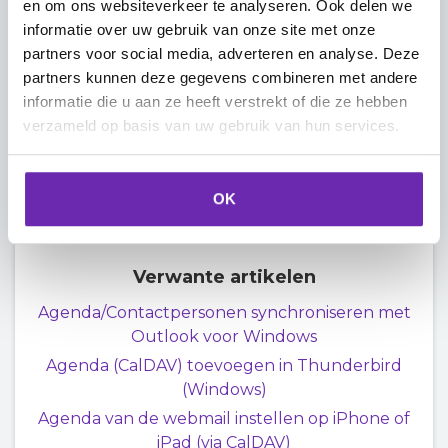
en om ons websiteverkeer te analyseren. Ook delen we
'
Nieuwe gebeurtenis
'.
informatie over uw gebruik van onze site met onze
partners voor social media, adverteren en analyse. Deze
partners kunnen deze gegevens combineren met andere
Naar het begin
informatie die u aan ze heeft verstrekt of die ze hebben
verzameld op basis van uw gebruik van hun services.
OK
Verwante artikelen
Agenda/Contactpersonen synchroniseren met
Outlook voor Windows
Agenda (CalDAV) toevoegen in Thunderbird
(Windows)
Agenda van de webmail instellen op iPhone of
iPad (via CalDAV)