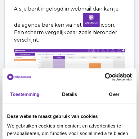
Als je bent ingelogd in webmail dan kan je
de agenda bereiken via het
icoon.
Een scherm vergelijkbaar zoals hieronder
verschijnt:
Toestemming
Details
Over
Deze website maakt gebruik van cookies
We gebruiken cookies om content en advertenties te
Hier kun je je agenda inzien en nieuwe
personaliseren, om functies voor social media te bieden
agenda items toeovegein via de knop