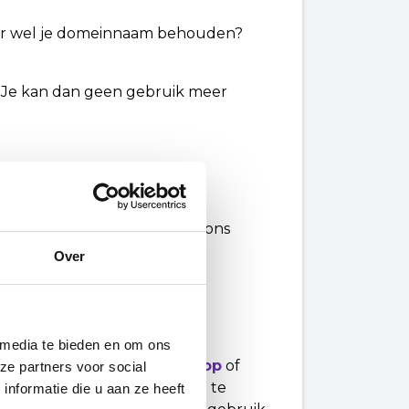
maar wel je domeinnaam behouden?
t. Je kan dan geen gebruik meer
tten
uw domeinnaam opzeggen? In ons
tap uit hoe je dat regelt.
Over
 media te bieden en om ons
ng
,
Websitemaker
,
Webshop
of
ze partners voor social
 optie om e-mailadressen aan te
nformatie die u aan ze heeft