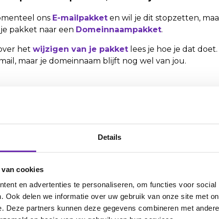
omenteel ons
E-mailpakket
en wil je dit stopzetten, 
je pakket naar een
Domeinnaampakket
.
 over het
wijzigen van je pakket
lees je hoe je dat doe
ail, maar je domeinnaam blijft nog wel van jou.
l het E-mailpakket als mijn domeinnaam stopze
mailpakket
en wil je zowel stoppen met e-mail als jo
et
opzeggen van je domeinnaam
leggen we stap voor s
Details
 van cookies
ander pakket en wil stoppen met e-mail
ent en advertenties te personaliseren, om functies voor social
der pakket waarin e-mail inbegrepen is, zoals
Webhosti
. Ook delen we informatie over uw gebruik van onze site met on
ooCommerce
? Bij deze pakketten krijg je standaard de
e. Deze partners kunnen deze gegevens combineren met andere i