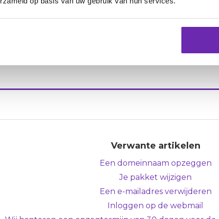
beheren. Je kan e-mail daarom
niet
uit je pakket verwijde
erzameld op basis van uw gebruik van hun services.
.
adressen aangemaakt op jouw domeinnaam die je niet m
sen verwijderen
. Als je in de toekomst toch weer gebru
uw een e-mailadres aanmaken.
Verwante artikelen
Een domeinnaam opzeggen
Je pakket wijzigen
Een e-mailadres verwijderen
Inloggen op de webmail