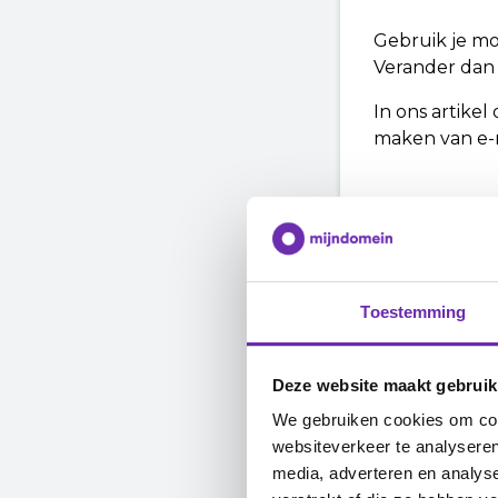
Gebruik je m
Verander dan 
In ons artikel
maken van e-m
Ik wil zowe
Heb je een
E-
artikel over h
Toestemming
Deze website maakt gebruik
Ik heb een 
We gebruiken cookies om cont
Heb je een an
websiteverkeer te analyseren
Managed W
media, adverteren en analys