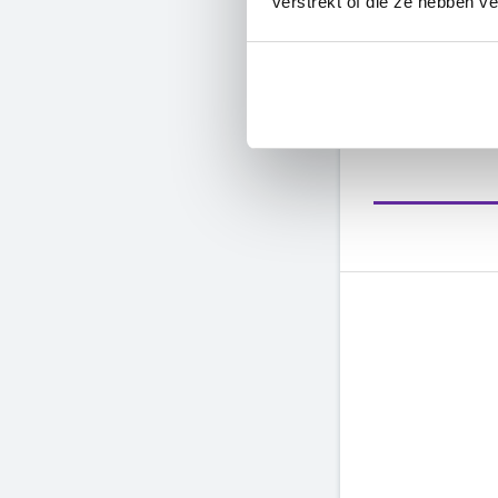
maken en te 
verstrekt of die ze hebben v
van wil maken
Heb je e-mail
e-mailadres
moment opnie