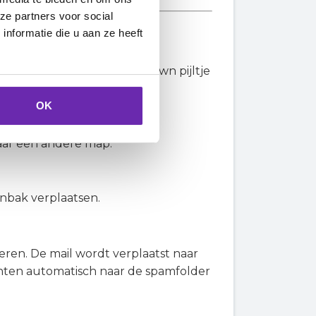
ze partners voor social
nformatie die u aan ze heeft
rkeren, middels het dropdown pijltje
en te markeren.
OK
aar een andere map.
enbak verplaatsen.
ren. De mail wordt verplaatst naar
ichten automatisch naar de spamfolder