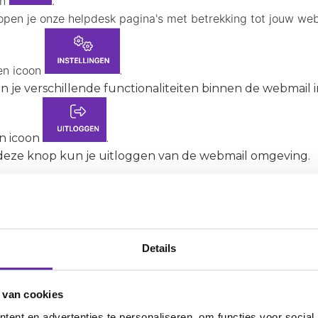
on
.
pen je onze helpdesk pagina's met betrekking tot jouw we
gen icoon
.
n je verschillende functionaliteiten binnen de webmail i
n icoon
.
deze knop kun je uitloggen van de webmail omgeving.
ericht
.
 knop kun je een nieuw e-mail bericht opstellen.
Details
beheren en quota balk
.
 knop kom je in het instellingsscherm opnieuw mapp
en. Als je met je muis beweegt over de balk onder de k
 van cookies
data je in gebruik hebt binnen jouw mailbox.
ent en advertenties te personaliseren, om functies voor social