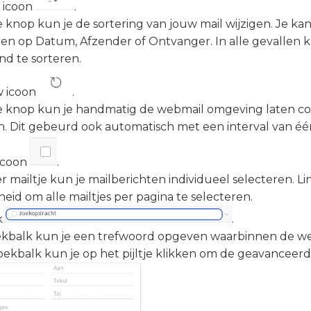
 icoon
.
 knop kun je de sortering van jouw mail wijzigen. Je kan
ren op Datum, Afzender of Ontvanger. In alle gevallen
nd te sorteren.
w icoon
.
 knop kun je handmatig de webmail omgeving laten c
n. Dit gebeurd ook automatisch met een interval van é
 icoon
.
r mailtje kun je mailberichten individueel selecteren. L
eid om alle mailtjes per pagina te selecteren.
k
.
ekbalk kun je een trefwoord opgeven waarbinnen de w
oekbalk kun je op het pijltje klikken om de geavanceerd