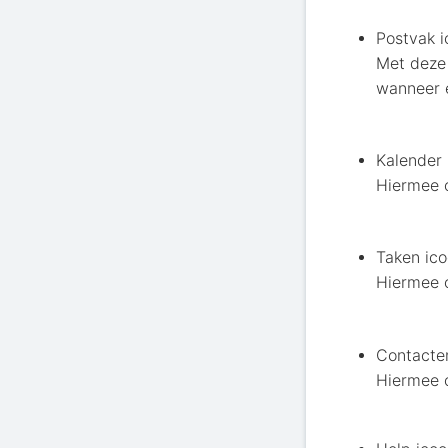
Postvak 
Met deze 
wanneer 
Kalender
Hiermee o
Taken ic
Hiermee o
Contacte
Hiermee o