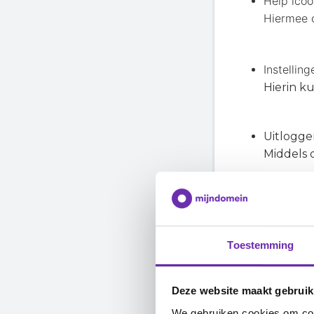
Help ico
Hiermee o
Instellin
Hierin ku
Uitlogge
Middels 
Nieuw b
Met deze
Toestemming
Mappen 
Met deze
te beher
Deze website maakt gebruik
hoeveel 
We gebruiken cookies om cont