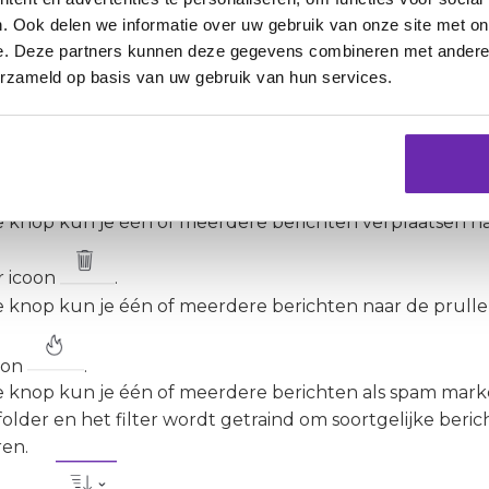
. Ook delen we informatie over uw gebruik van onze site met on
e. Deze partners kunnen deze gegevens combineren met andere i
erzameld op basis van uw gebruik van hun services.
 icoon
.
 knop kun je één of meerdere berichten als gelezen ma
r ook voor kiezen om één of meer berichten als ongelez
s icoon
.
 knop kun je één of meerdere berichten verplaatsen n
r icoon
.
 knop kun je één of meerdere berichten naar de prull
oon
.
 knop kun je één of meerdere berichten als spam marke
older en het filter wordt getraind om soortgelijke ber
ren.