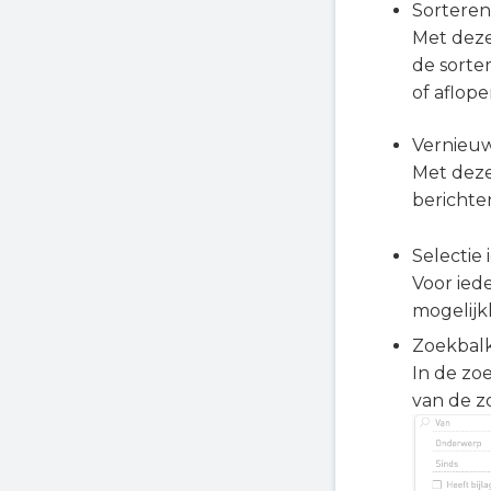
Sorteren
Met deze
de sorte
of aflope
Vernieu
Met deze
berichte
Selectie
Voor iede
mogelijkh
Zoekbal
In de zo
van de z