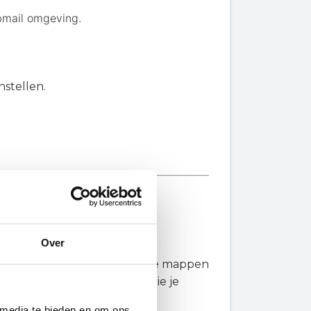
bmail
omgeving.
nstellen.
Over
en aan te maken en bestaande mappen
nop "mappen beheren" dan zie je
 media te bieden en om ons