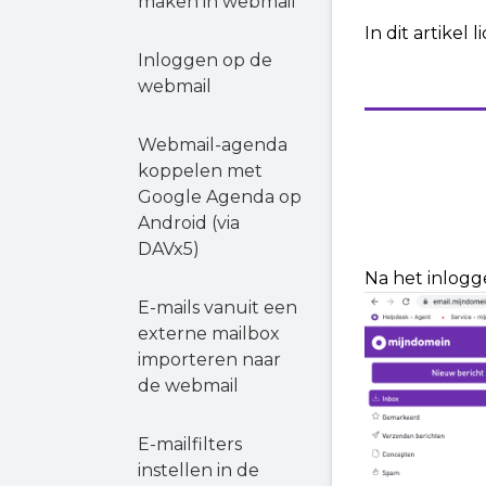
maken in webmail
In dit artikel
Inloggen op de
webmail
Webmail-agenda
koppelen met
Google Agenda op
Android (via
DAVx5)
Na het inlogg
E-mails vanuit een
externe mailbox
importeren naar
de webmail
E-mailfilters
instellen in de