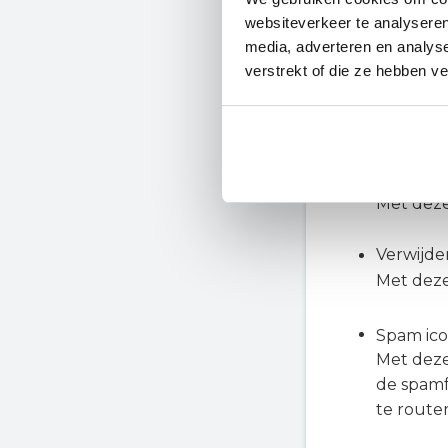
websiteverkeer te analyseren
media, adverteren en analys
verstrekt of die ze hebben v
Gelezen
Met deze
kun je e
Verplaat
Met deze
Verwijde
Met deze
Spam ic
Met deze
de spamf
te route