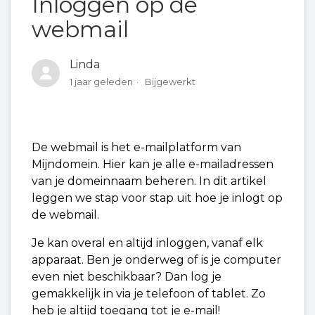
Inloggen op de
Een nieuw bericht maken in webmail
webmail
Inloggen op de webmail
Linda
Webmail-agenda koppelen met Google
1 jaar geleden
Bijgewerkt
Agenda op Android (via DAVx5)
E-mails vanuit een externe mailbox importeren
De webmail is het e-mailplatform van
naar de webmail
Mijndomein. Hier kan je alle e-mailadressen
van je domeinnaam beheren. In dit artikel
E-mailfilters instellen in de webmail
leggen we stap voor stap uit hoe je inlogt op
de webmail.
Doorsturen van e-mail
Je kan overal en altijd inloggen, vanaf elk
apparaat. Ben je onderweg of is je computer
even niet beschikbaar? Dan log je
gemakkelijk in via je telefoon of tablet. Zo
heb je altijd toegang tot je e-mail!