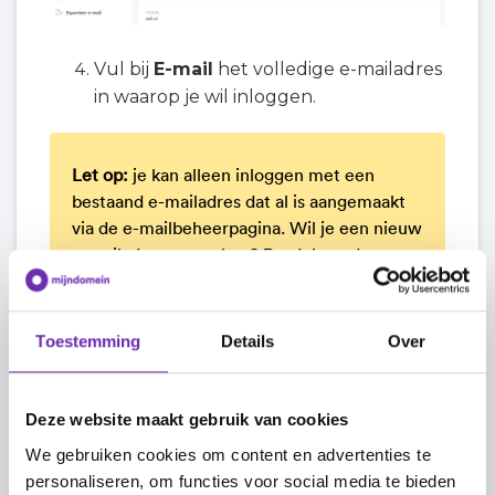
Vul bij
E-mail
het volledige e-mailadres
in waarop je wil inloggen.
Let op:
je kan alleen inloggen met een
bestaand e-mailadres dat al is aangemaakt
via de e-mailbeheerpagina. Wil je een nieuw
e-mailadres aanmaken? Raadpleeg dan ons
artikel over
een e-mailadres aanmaken
.
Toestemming
Details
Over
Vul bij
Wachtwoord
het wachtwoord
in dat je voor dit e-mailadres hebt
ingesteld. Ben je jouw wachtwoord
Deze website maakt gebruik van cookies
vergeten? Stel dan eerst
een nieuw
We gebruiken cookies om content en advertenties te
wachtwoord
in.
personaliseren, om functies voor social media te bieden