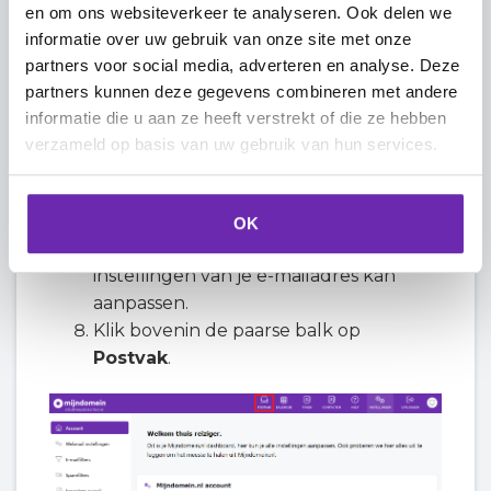
Klik rechtsboven op
Inloggen
.
en om ons websiteverkeer te analyseren. Ook delen we
informatie over uw gebruik van onze site met onze
partners voor social media, adverteren en analyse. Deze
partners kunnen deze gegevens combineren met andere
informatie die u aan ze heeft verstrekt of die ze hebben
verzameld op basis van uw gebruik van hun services.
Log je voor de eerste keer in? Dan krijg
je onderstaand scherm te zien. Dit is je
OK
Mijndomein-dashboard, waar je alle
instellingen van je e-mailadres kan
aanpassen.
Klik bovenin de paarse balk op
Postvak
.