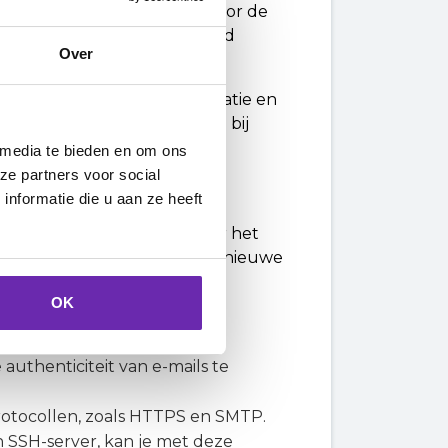
natuurlijk ook van belang voor de
un online gegevens beschermd
Over
aan van waardevolle informatie en
ine geld beleggen en betalen bij
ens veilig zijn.
 media te bieden en om ons
ze partners voor social
nformatie die u aan ze heeft
SSEC ook mogelijkheden voor het
rborgd moet zijn. Dit opent nieuwe
OK
uthenticiteit van e-mails te
protocollen, zoals HTTPS en SMTP.
 SSH-server, kan je met deze