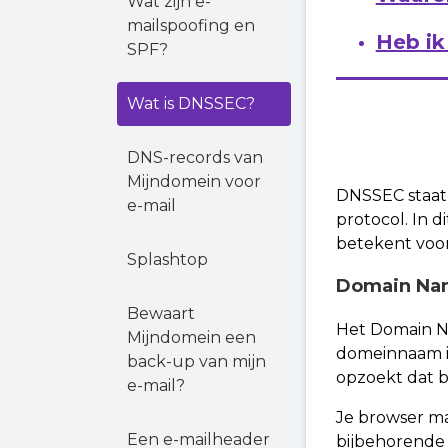
Wat zijn e-
mailspoofing en
Heb i
SPF?
Wat is DNSSEC?
DNS-records van
Mijndomein voor
DNSSEC staat 
e-mail
protocol. In d
betekent voor
Splashtop
Domain Na
Bewaart
Het Domain Na
Mijndomein een
domeinnaam inv
back-up van mijn
opzoekt dat b
e-mail?
Je browser ma
Een e-mailheader
bijbehorende 