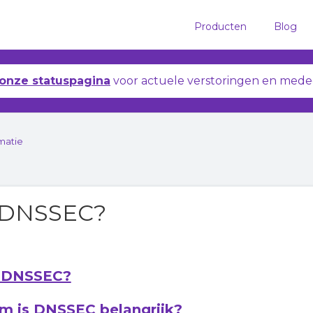
Producten
Blog
onze statuspagina
voor actuele verstoringen en mede
matie
s DNSSEC?
s DNSSEC?
 is DNSSEC belangrijk?