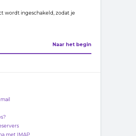
t wordt ingeschakeld, zodat je
Naar het begin
mail
es?
eservers
mma met IMAP