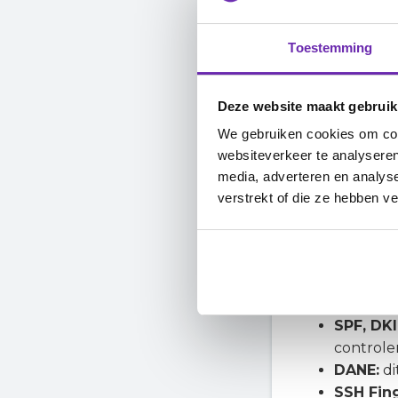
De online bet
internetgebr
Toestemming
worden tegen 
Bovendien geb
Deze website maakt gebruik
het uitvoeren 
webshops. DNS
We gebruiken cookies om cont
websiteverkeer te analyseren
Nieuwe int
media, adverteren en analys
verstrekt of die ze hebben v
Dankzij de cr
delen van and
deuren voor i
Voorbeelden z
SPF, DK
controle
DANE:
di
SSH Fing