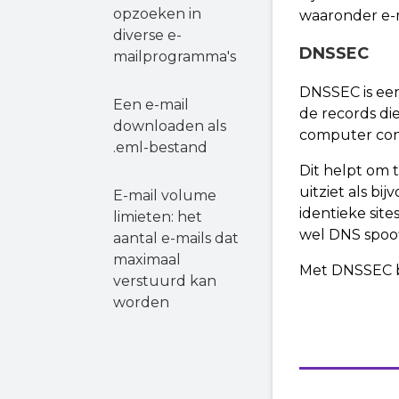
opzoeken in
waaronder e-
diverse e-
DNSSEC
mailprogramma's
DNSSEC is een 
Een e-mail
de records di
downloaden als
computer cont
.eml-bestand
Dit helpt om 
uitziet als bi
E-mail volume
identieke sit
limieten: het
wel DNS spoo
aantal e-mails dat
maximaal
Met DNSSEC be
verstuurd kan
worden