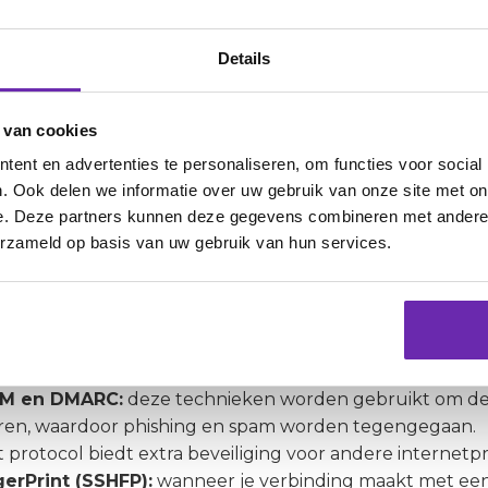
rouwbaarheid van bedrijven en overheidsorganisaties is 
uikers zelf. Zij moeten erop kunnen vertrouwen dat h
Details
oplichters en cyberaanvallen.
ruiken mensen het internet steeds vaker voor het opsl
 van cookies
van financiële transacties, zoals internetbankieren, onl
SEC garandeert dat hun persoonlijke en financiële gegev
ent en advertenties te personaliseren, om functies voor social
. Ook delen we informatie over uw gebruik van onze site met on
ernettoepassingen
e. Deze partners kunnen deze gegevens combineren met andere i
erzameld op basis van uw gebruik van hun services.
yptografische beveiliging van DNS-informatie, biedt DN
ere soorten informatie waarvan de authenticiteit gewaa
nternettoepassingen.
ijn:
IM en DMARC:
deze technieken worden gebruikt om de a
ren, waardoor phishing en spam worden tegengegaan.
t protocol biedt extra beveiliging voor andere internet
erPrint (SSHFP):
wanneer je verbinding maakt met een